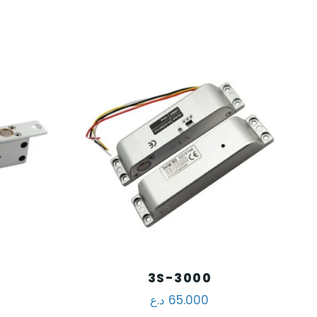
3S-3000
د.ع
65.000