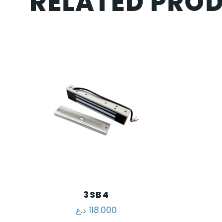
RELATED PRO
3SB4
د.ع
118.000