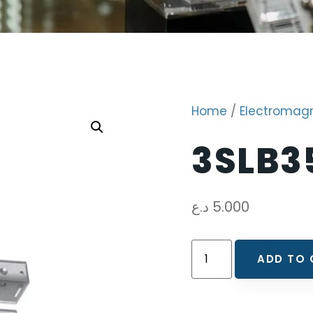
Home
/
Electromagn
3SLB3
د.ع
5.000
ADD TO 