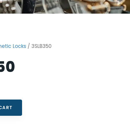
etic Locks
/ 3SLB350
50
CART