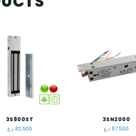
DUCTS
3S800ST
3SN2000
د.ع
82.500
د.ع
67.500