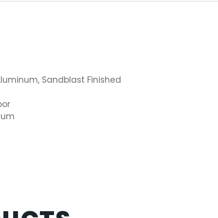
minum, Sandblast Finished
or
num