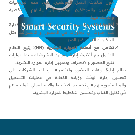
حول ساعات العمل للموظفين. تتيح هذه البرمجيات
للمديرين والموظفين الوصول إلى بياناتهم الشخصية
والتحكم فيها.
أنظمة الإنذار والتنبيه
: تساعد في إعلام الموظفين والإدارة
عند حدوث أي تجاوزات في الحضور أو الانصراف، مثل
التأخير أو الغياب غير المبرر.
تكامل مع أنظمة الموارد البشرية
(HR)
: يتيح النظام
التكامل مع أنظمة إدارة الموارد البشرية لتبسيط عمليات
تتبع الحضور والانصراف وتسهيل إدارة الموارد البشرية.
نظام إدارة أوقات الحضور والانصراف يساعد الشركات على
تحسين إدارة الوقت وزيادة الكفاءة في عمليات التسجيل
والمتابعة، ويسهم في تحسين الانضباط والأداء العملي. كما يساهم
في تقليل الغياب وتحسين التخطيط للموارد البشرية.