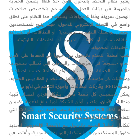
يُعتبر نظام التحكم بالدخول الآمن حلاً فعّالاً يضمن الحماية
والمرونة في بيئات العمل، حيث يسمح بتخصيص صلاحيات
الوصول بمرونة وفقاً للاحتياجات. يستخدم هذا النظام على نطاق
واسع في التحكم الإلكتروني للدخول، حيث يتيح للمستخدمين
الوصول بواسطة البصمات البايومترية، أو البطاقات، أو الشرائط
المغناطيسية، أو كلمات المرور، أو تطبيقات البلوتوث، أو
التطبيقات المحمولة.
تلعب أنظمة التحكم بالدخول دوراً حيوياً في الحفاظ على الأمان
العام، خصوصاً في المؤسسات والمناطق التي تتطلب مستويات
عالية من الحماية. يتم تصنيف أنواع الأنظمة حسب احتياجات
ومتطلبات كل مؤسسة، مما يشمل استخدام المقاييس الحيوية،
وتقنية RFID، وقارئات البطاقات، وأجهزة التحكم في الأبواب.
يمكن تخصيص كل نقطة دخول بشكل فردي لضمان تلبية
متطلبات الأمان، ويُعتبر أمان الشبكة أمراً بالغ الأهمية لضمان
سلامة نظام التحكم بالدخول نفسه، خاصة في الشركات التي
تتعامل مع البيانات الحساسة.
تتكامل أنظمة التحكم بالدخول مع الأنظمة الإلكترونية لتحديد
حقوق المستخدمين في استخدام الموارد الحاسوبية، وتُعتمد في