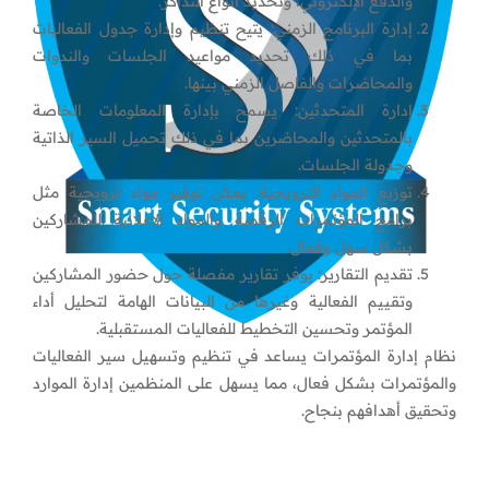
والدفع الإلكتروني، وتحديد أنواع التذاكر.
إدارة البرنامج الزمني: يتيح تنظيم وإدارة جدول الفعاليات
بما في ذلك تحديد مواعيد الجلسات والندوات
والمحاضرات والفاصل الزمني بينها.
إدارة المتحدثين: يسمح بإدارة المعلومات الخاصة
بالمتحدثين والمحاضرين بما في ذلك تحميل السير الذاتية
وجدولة الجلسات.
توزيع المواد الترويجية: يمكن توفير مواد ترويجية مثل
برامج المؤتمرات الرقمية والمواد الإعلانية للمشاركين
بشكل سهل وفعال.
تقديم التقارير: يوفر تقارير مفصلة حول حضور المشاركين
وتقييم الفعالية وغيرها من البيانات الهامة لتحليل أداء
المؤتمر وتحسين التخطيط للفعاليات المستقبلية.
نظام إدارة المؤتمرات يساعد في تنظيم وتسهيل سير الفعاليات
والمؤتمرات بشكل فعال، مما يسهل على المنظمين إدارة الموارد
وتحقيق أهدافهم بنجاح.