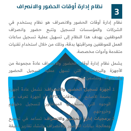
نظام إدارة أوقات الحضور والانصراف
3
نظام إدارة أوقات الحضور والانصراف هو نظام يستخدم في
الشركات والمؤسسات لتسجيل وتتبع حضور وانصراف
الموظفين. يهدف هذا النظام إلى تسهيل عملية تسجيل ساعات
العمل للموظفين ومراقبتها بدقة، وذلك من خلال استخدام تقنيات
متقدمة وأدوات مخصصة.
يشمل نظام إدارة أوقات الحضور والانصراف عادةً مجموعة من
الأجهزة والبرمجيات التي تسهل عملية تسجيل الحضور
والانصراف، وتتضمن ما يلي:
أجهزة تسجيل الحضور والانصراف
: تشمل عادةً أجهزة
بصمة الأصابع، أو بطاقات RFID، أو أجهزة تعرف على
الوجوه التي يستخدمها الموظفون لتسجيل دخولهم
وخروجهم.
برمجيات إدارة الحضور والانصراف
: تساعد في تجميع
ومعالجة بيانات الحضور والانصراف وإنشاء تقارير دقيقة