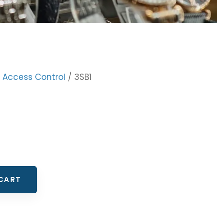
 Access Control
/ 3SB1
CART