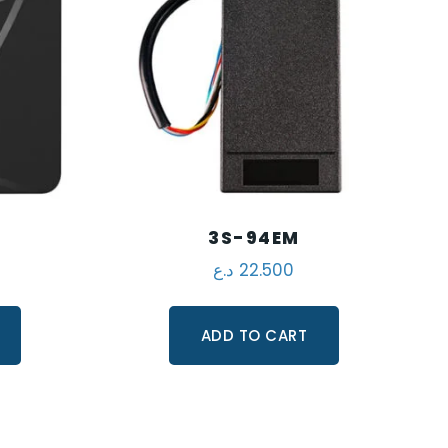
3S-94EM
د.ع
22.500
ADD TO CART