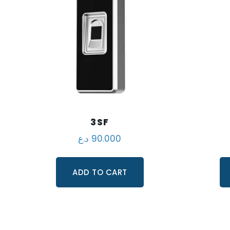
3SF
د.ع
90.000
ADD TO CART