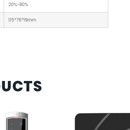
20%~80%
115*76*19mm
DUCTS