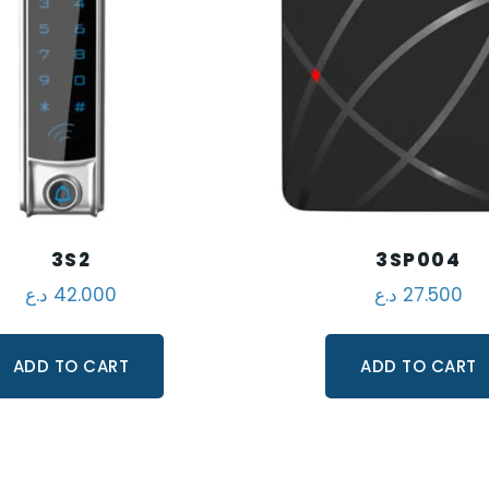
3S2
3SP004
د.ع
42.000
د.ع
27.500
ADD TO CART
ADD TO CART