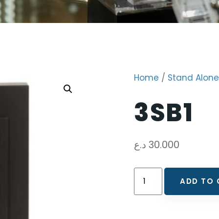
Home
/
Stand Alone
3SB1
د.ع
30.000
ADD TO 