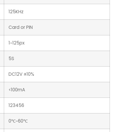
125KHz
Card or PIN
1~125px
5S
DC12V ±10%
<100mA
123456
0℃~60℃