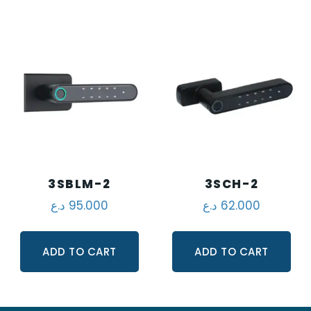
3SBLM-2
3SCH-2
62.000
د.ع
95.000
د.ع
ADD TO CART
ADD TO CART