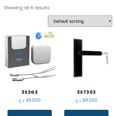
Showing all 6 results
3S2G2
3S7302
98.000
د.ع
45.000
د.ع