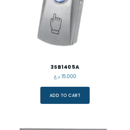
3SB1405A
د.ع
15.000
ADD TO CART