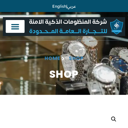
English
|
عربي
HOME
SHOP
SHOP