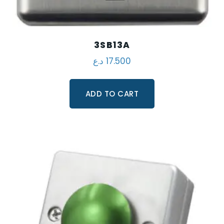
3SB13A
د.ع
17.500
ADD TO CART