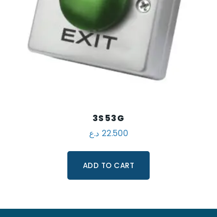
3S53G
د.ع
22.500
ADD TO CART