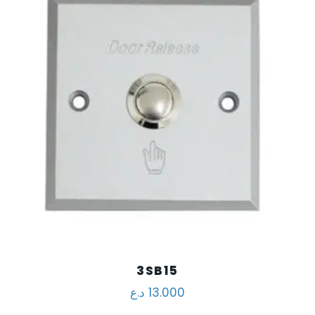
3SB15
د.ع
13.000