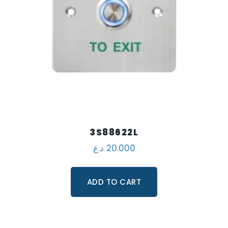
3S88622L
د.ع
20.000
ADD TO CART