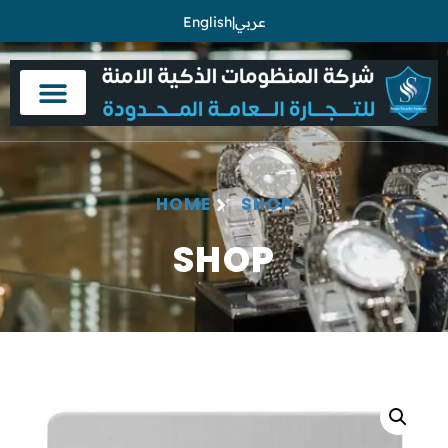
English
|
عربي
HOME
SHOP
SHOP