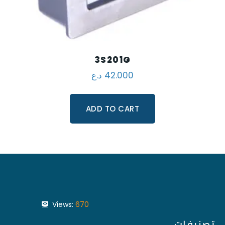
3S201G
د.ع
42.000
ADD TO CART
Views:
670
تصنيفات