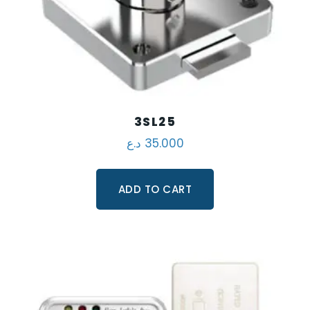
3SL25
د.ع
35.000
ADD TO CART