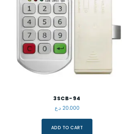
3SCB-94
د.ع
20.000
ADD TO CART