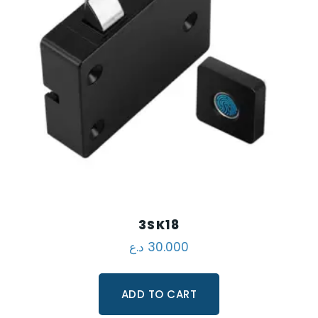
3SK18
د.ع
30.000
ADD TO CART