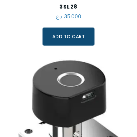
3SL28
د.ع
35.000
ADD TO CART