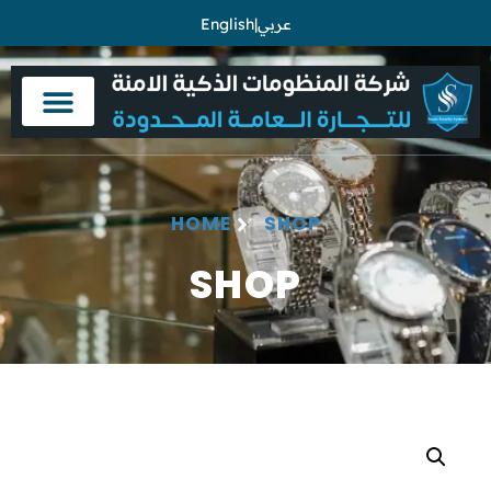
English
|
عربي
HOME
SHOP
SHOP