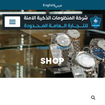
English
|
عربي
HOME
SHOP
SHOP