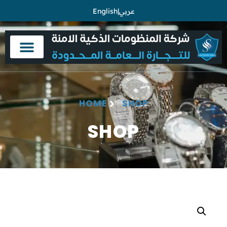
English
|
عربي
HOME
SHOP
SHOP