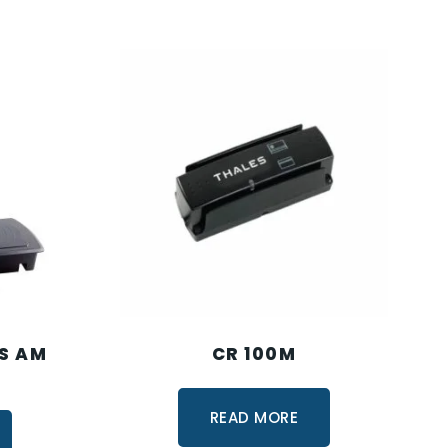
S AM
CR 100M
READ MORE