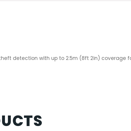
 theft detection with up to 2.5m (8ft 2in) coverage fo
DUCTS