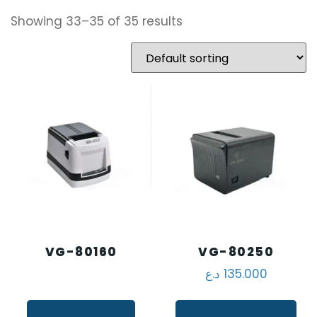
Showing 33–35 of 35 results
VG-80160
VG-80250
135.000
د.ع