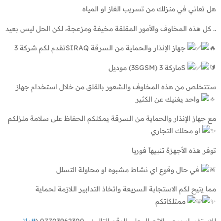
هل تعاني في منزلك من تسريب الغاز او المياه
كل هذه المخاوف والأمور المقلقة مخيفة ومزعجة، لكن الحل ليس بعيد ..
لكم شركة 3SIRAQ جهاز الإنذار والحماية من السرقة
تقدم
موديل (3SGSM) ماركة 3S
ستتخلص من هذه المخاوف والشعور بالقلق من خلال استخدام جهاز
واحد يغنيك عن الكثير
مع جهاز الإنذار والحماية من السرقة يمكنكم الحفاظ على سلامة منزلكم
او محلك التجاري
توفر هذه الأجهزة تنبيهاً فوريا
في حال وقوع اي نشاط مشبوه او محاولة التسلل
مما يتيح لكم الاستجابة السريعة واتخاذ التدابير اللازمة لحماية
ممتلكاتكم
للاستفسار يرجى الاتصال على الرقم التالي: – 07703962300 (
#واتس