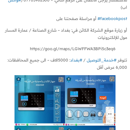
اب)
#facebookpost
أو مراسلة صفحتنا على
أو زيارة موقع الشركة الكائن في: بغداد – شارع الصناعة / عمارة المسار
مول للإلكترونيات
https://goo.gl/maps/LGWFFWA3BPi5c3eq6
تتوفر
#خدمة_التوصيل
/
#بغداد
: 5000الاف – الى جميع المحافظات:
6,000 عرض أقل